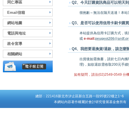
同仁專區
Q2、今天訂購資訊商品可以明天
Email信箱
很抱歉～無法在隔天送達！本站需3
網站地圖
Q3、是否可以使用信用卡刷卡購買
電話與地址
本站提供為信用卡訂購方式，填
或
e-mail:
peugeot206@ardf.or
政令宣導
Q4、我想要退換貨/退款，該怎麼
相關網站
出貨後如需換書，請於七日內攜
理)，如欲退款需收取200元手續
如有疑問，請洽(02)2549-0549 分
總部：221416新北市汐止區新台五路一段95號22樓之1~6 台
本網站內容著作權屬於會計研究發展基金會所有 Copyright ©