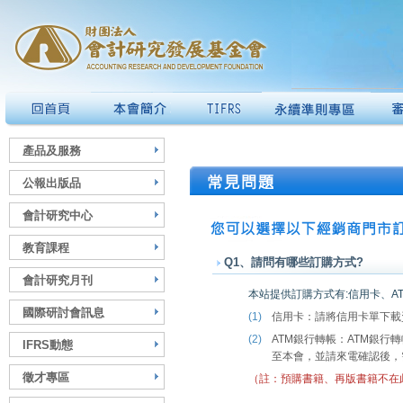
產品及服務
公報出版品
會計研究中心
教育課程
Q1、請問有哪些訂購方式?
會計研究月刊
本站提供訂購方式有:信用卡、A
國際研討會訊息
(1)
信用卡：請將信用卡單下載
(2)
ATM
銀行轉帳：
ATM
銀行轉
IFRS動態
至本會，並請來電確認後，
徵才專區
（註：預購書籍、再版書籍不在