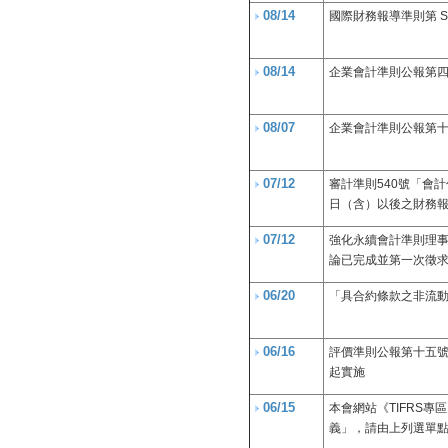
08/14
國際財務報導準則第 S
08/14
企業會計準則公報第四
08/07
企業會計準則公報第十
07/12
審計準則540號「會計
日（含）以後之財務
07/12
強化永續會計準則理事
論已完成並第一次徵
06/20
「具合約條款之非流動
06/16
評價準則公報第十五號
起實施
06/15
本會網站《TIFRS專
義」，請由上列選單