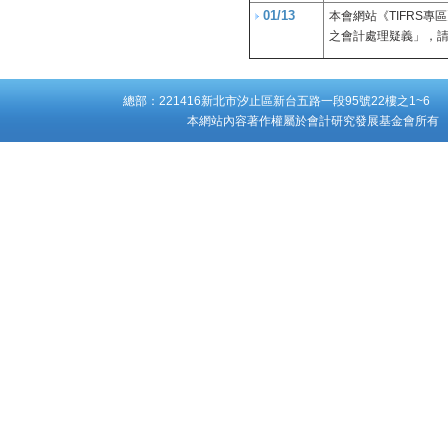
01/13
本會網站《TIFRS專
之會計處理疑義」，
總部：221416新北市汐止區新台五路一段95號22樓之1~6 台
本網站內容著作權屬於會計研究發展基金會所有 Copyright ©