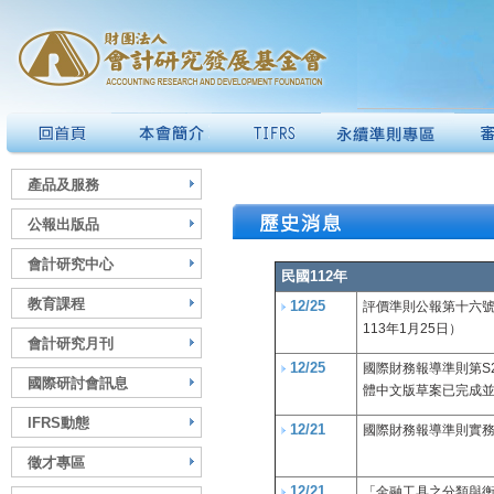
產品及服務
公報出版品
會計研究中心
民國112年
教育課程
12/25
評價準則公報第十六號
113年1月25日）
會計研究月刊
12/25
國際財務報導準則第S
國際研討會訊息
體中文版草案已完成
IFRS動態
12/21
國際財務報導準則實務
徵才專區
12/21
「金融工具之分類與衡