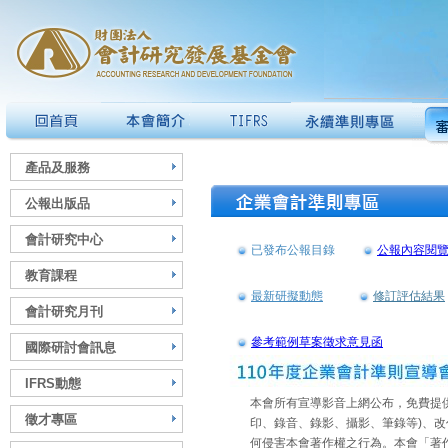
產品及服務
公報出版品
會計研究中心
已發布公報目錄
公報內容閱
教育課程
最新研擬動態
修訂評估結果
會計研究月刊
參考範例草案徵求意見函
國際研討會訊息
IFRS動態
本會所有宣導影音上網公布，免費提
徵才專區
印、錄音、錄影、攝影、筆錄等)、改
何侵害本會著作權之行為。本會「著