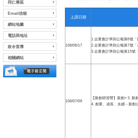
同仁專區
Email信箱
上課日期
網站地圖
電話與地址
1.
企業會計準則公報第
6
號「
108/
0
6/17
2.
企業會計準則公報第
7
號「
政令宣導
3.
企業會計準則公報第
15
號
相關網站
【新創研習營】新創>
3.
新
108/
0
7/
09
4.
創業、成長、永續－新創