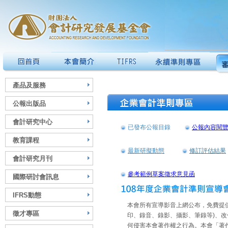
產品及服務
公報出版品
會計研究中心
已發布公報目錄
公報內容閱
教育課程
最新研擬動態
修訂評估結果
會計研究月刊
參考範例草案徵求意見函
國際研討會訊息
IFRS動態
本會所有宣導影音上網公布，免費提
徵才專區
印、錄音、錄影、攝影、筆錄等)、改
何侵害本會著作權之行為。本會「著